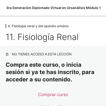
3ra Generación Diplomado Virtual en Uroanálisis Módulo 1
4. Fisiología renal y del aparato urinario.
1. Importancia del análisis de orina.
11. Fisiología Renal
9 lessons
2. Historia del examen más viejo del laborat
3 lessons
3. Anatomía del tracto urinario.
NO TIENES ACCESO A ESTA LECCIÓN
2 lessons
4. Fisiología renal y del aparato urinario.
Compra este curso, o inicia
sesión si ya te has inscrito, para
11. Fisiología Renal
acceder a su contenido.
12. Formación de la orina
13. Factores que interfieren
Comprar curso
14. Equilibrio ácido base