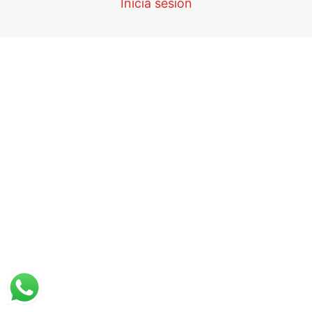
Inicia sesión
15. Modificación de Osmolaridad
16. Moléculas absorbidas y secretadas
17. Disfunción Renal
18. Evaluación por laboratorio
19. Limitaciones
5. Fundamentos básicos del uroanálisis.
6 lessons, 1 quiz