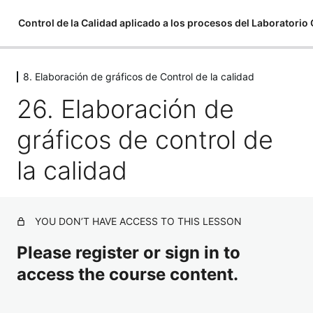
Control de la Calidad aplicado a los procesos del Laboratorio
8. Elaboración de gráficos de Control de la calidad
1. Definiciones generales
26. Elaboración de
10 lessons
2. Aspectos normativos y guías internacio
gráficos de control de
4 lessons
3. Etapas del proceso
la calidad
2 lessons
4. Manejo de materiales de control
3 lessons
5. Estadística fundamental
YOU DON’T HAVE ACCESS TO THIS LESSON
4 lessons
Please register or sign in to
6. Estadística fundamental
access the course content.
3 lessons
7. Error total permitido y Seis sigma