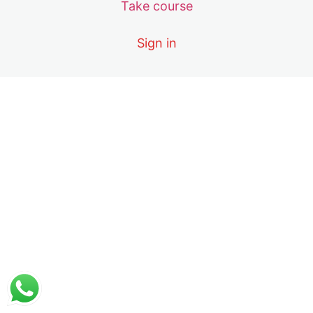
4 lessons
Take course
8. Elaboración de gráficos de Control de la
Sign in
26. Elaboración de gráficos de control de la calidad
27. Gráfica integral de control de calidad
9. Selección de reglas Sigma Westgard
2 lessons
10. Comparación interlaboratorios
6 lessons
Evaluación curso control de la calidad apli
2 lessons, 1 quiz