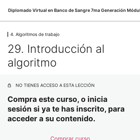
Diplomado Virtual en Banco de Sangre 7ma Generación Módu
4. Algoritmos de trabajo
1. Sistema inmunológico
29. Introducción al
9 lessons
2. Agentes transmisibles por transfusión
algoritmo
12 lessons
3. Pruebas para detección
11 lessons
4. Algoritmos de trabajo
NO TIENES ACCESO A ESTA LECCIÓN
Compra este curso, o inicia
29. Introducción al algoritmo
sesión si ya te has inscrito, para
30. Pasos del algoritmo
acceder a su contenido.
31. Prueba RPR
32. Prueba ELISA
Comprar curso