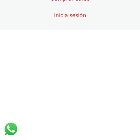
33. Quimioluminiscencia
Inicia sesión
34. Pruebas de NAT
5. Resultados de la evaluación para prueb
4 lessons
6. Estadísticas de prevalencia
6 lessons, 1 quiz