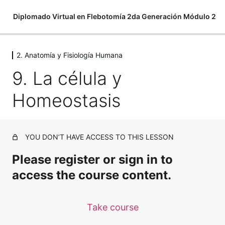
Diplomado Virtual en Flebotomía 2da Generación Módulo 2
2. Anatomía y Fisiología Humana
1. Terminología Médica
9. La célula y
12 lessons
2. Anatomía y Fisiología Humana
Homeostasis
9. La célula y Homeostasis
10. Estructura Básica
YOU DON’T HAVE ACCESS TO THIS LESSON
11. Tejidos
Please register or sign in to
12. Órganos y Sistemas
access the course content.
13. Sistema Óseo
Take course
14. Sistema Óseo pt 2