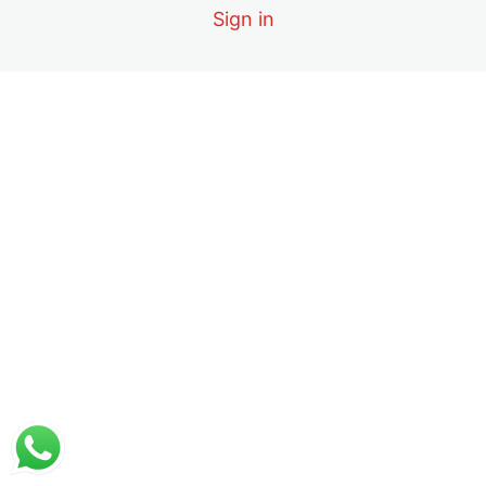
15. Sistema Muscular
Sign in
16. Sistema Tegumentario
17. Sistema Nervioso
18. Sistema Nervioso pt 2
19. Sistema Digestivo
20. Sistema Urinario
21. Sistema Respiratorio
22. Sistema Endocrino
23. Sistema Reproductor
3. Sistema Circulatorio
3 lessons
4. Sistema Linfático
7 lessons, 1 quiz