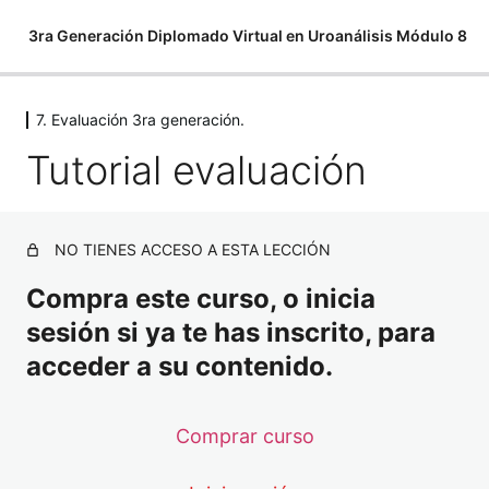
3ra Generación Diplomado Virtual en Uroanálisis Módulo 8
7. Evaluación 3ra generación.
1. Bacterias
Tutorial evaluación
11 lessons
2. Hongos
2 lessons
3. Parásitos
NO TIENES ACCESO A ESTA LECCIÓN
2 lessons
4. Misceláneos
Compra este curso, o inicia
6 lessons
sesión si ya te has inscrito, para
5. Informe de resultados
acceder a su contenido.
7 lessons
6. Clases extra
Comprar curso
5 lessons
7. Evaluación 3ra generación.