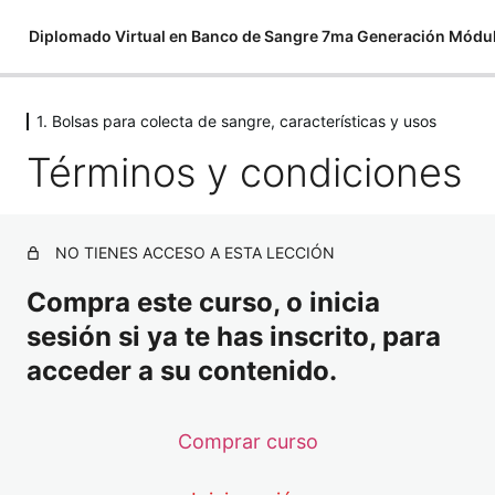
Diplomado Virtual en Banco de Sangre 7ma Generación Módu
1. Bolsas para colecta de sangre, características y usos
1. Bolsas para colecta de sangre, caracter
Términos y condiciones
Términos y condiciones
Tutorial para uso de la plataforma
NO TIENES ACCESO A ESTA LECCIÓN
Grupo de WhatsApp ¡Únete ahora!
Compra este curso, o inicia
Material adicional
sesión si ya te has inscrito, para
1. Obtención de productos sanguíneos
acceder a su contenido.
2. Bolsas de colecta para sangre total
Comprar curso
3. Tipos de bolsa para colecta de sangre total