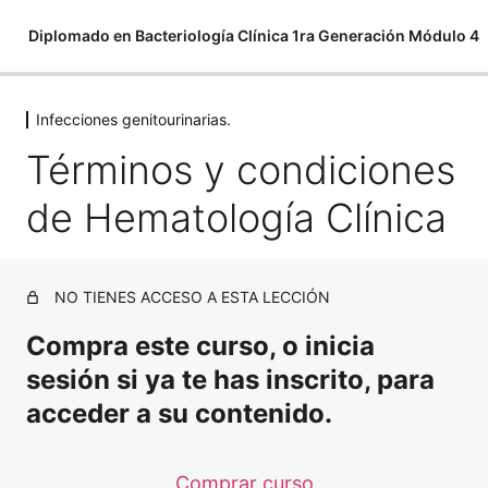
Diplomado en Bacteriología Clínica 1ra Generación Módulo 4
Infecciones genitourinarias.
Infecciones genitourinarias.
Términos y condiciones
Términos y condiciones de Hematología Clínica
de Hematología Clínica
Tutorial para uso de la plataforma
¡Únete a nuestro grupo de WhatsApp!
NO TIENES ACCESO A ESTA LECCIÓN
Material adicional
Compra este curso, o inicia
1. Anatomía
sesión si ya te has inscrito, para
2. Aparato reproductor masculino
acceder a su contenido.
3. Aparato reproductor femenino
Comprar curso