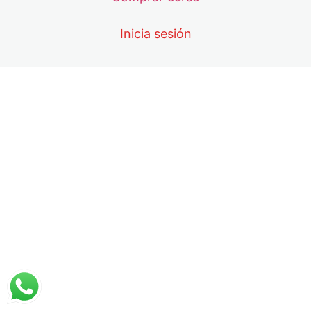
4. Tracto urinario
5. Preanalítica
Inicia sesión
Pago del siguiente módulo
Tutorial para descargar constancia
Tutorial para la Evaluación
Evaluación